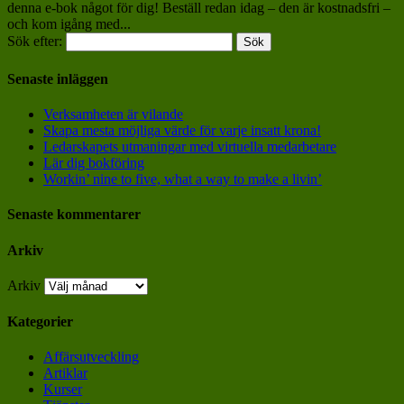
denna e-bok något för dig! Beställ redan idag – den är kostnadsfri –
och kom igång med...
Sök efter:
Senaste inläggen
Verksamheten är vilande
Skapa mesta möjliga värde för varje insatt krona!
Ledarskapets utmaningar med virtuella medarbetare
Lär dig bokföring
Workin’ nine to five, what a way to make a livin’
Senaste kommentarer
Arkiv
Arkiv
Kategorier
Affärsutveckling
Artiklar
Kurser