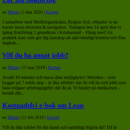
av
Maria
|
2 mar 2020
|
Kurser
I samarbete med Medborgarskolan, Region Syd, erbjuder vi nu
kurser inom ekonomi & navigation. Tisdagen den 14 april drar vi
igång Bokföring 1 grundkurs i Kristianstad – Häng med! En
praktisk kurs som ger dig kunskap att självständigt kontera och föra
dagbok....
Vill du ha annat jobb?
av
Maria
|
15 mar 2019
|
Kurser
Avsätt 10 minuter och maxa dina möjligheter! Metoden – som
bygger på 7 enkla steg – är lika effektiv när du vill ha nytt jobb som
bara roligare arbetsuppgifter där du är. Vi bjuder på minikursen –
beställ ditt...
Kostnadsfri e-bok om Lean
av
Maria
|
21 feb 2019
|
Kurser
Vill du öka värdet för din kund och samtidigt frigöra tid? Då är